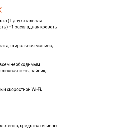
Х
ста (1 двухспальная
ать) +1 раскладная кровать
ата, стиральная машина,
о всем необходимым
олновая печь, чайник,
ый скоростной Wi-Fi,
олотенца, средства гигиены.