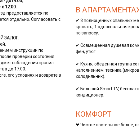
а - до14:00
,
 с 12:00
.
В АПАРТАМЕНТА
езд предоставляется по
тся отдельно. Согласовать с
✔ 3 полноценных спальных ме
.
кровать, 1 односпальная кров
по запросу.
Й ЗАЛОГ:
ей.
✔ Совмещенная душевая комн
чением инструкции по
фен, утюг.
после проверки состояния
едмет соблюдения правил
✔ Кухня, обеденная группа с
ва до 17:00.
наполнением, техника (микров
ге, его условиях и возврате в
холодильник).
✔ Большой Smаrt ТV, бесплатн
кондиционер.
КОМФОРТ
❤ Чистое постельное белье, п