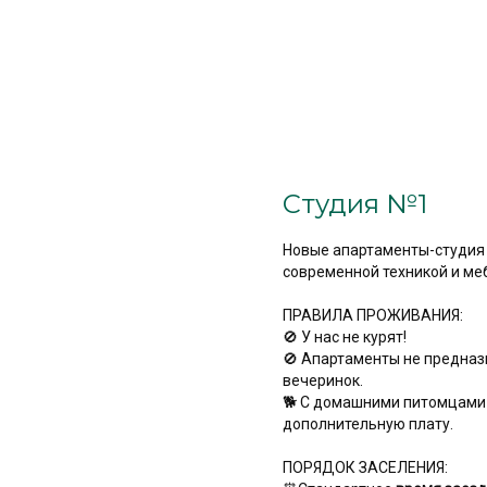
Студия №1
Hoвые апартаменты-студия 
coвременной теxникой и мe
ПРАВИЛА ПРОЖИВАНИЯ:
🚫 У нас не курят!
🚫 Апартаменты не предна
вечеринок.
🐕 С домашними питомцами
дополнительную плату.
ПОРЯДОК ЗАСЕЛЕНИЯ: