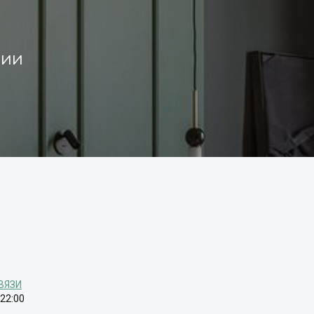
нии
ВЯЗИ
 22:00