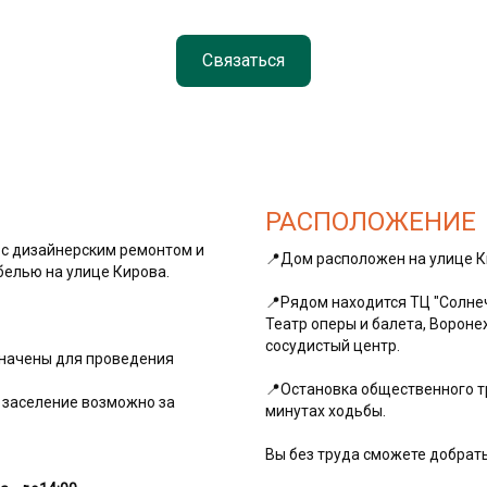
Связаться
РАСПОЛОЖЕНИЕ
с дизайнерским ремонтом и
📍Дом расположен на улице К
белью на улице Кирова.
📍Рядом находится ТЦ "Солнеч
Театр оперы и балета, Ворон
сосудистый центр.
значены для проведения
📍Остановка общественного т
 заселение возможно за
минутах ходьбы.
Вы без труда сможете добрать